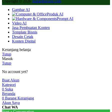
Copyright © 2026
JualanBarang.com
Gambar AI
Produk AI
Prompt AI
Video AI
Jasa Pembuatan Konten
Template Bisnis
Desain Cetak
Konten Digital
Keranjang belanja
Tutup
Masuk
Tutup
No account yet?
Buat Akun
Kategori
0
Suka
Beranda
0
Barang
Keranjang
Akun Saya
Chat WA
Start a Conversation