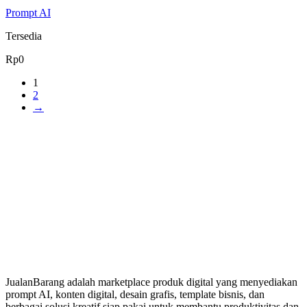
Prompt AI
Tersedia
Rp
0
1
2
→
JualanBarang adalah marketplace produk digital yang menyediakan
prompt AI, konten digital, desain grafis, template bisnis, dan
berbagai solusi kreatif siap pakai untuk membantu produktivitas dan