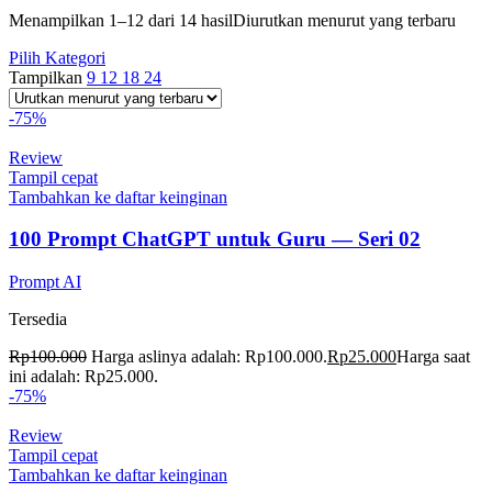
Menampilkan 1–12 dari 14 hasil
Diurutkan menurut yang terbaru
Pilih Kategori
Tampilkan
9
12
18
24
-75%
Review
Tampil cepat
Tambahkan ke daftar keinginan
100 Prompt ChatGPT untuk Guru — Seri 02
Prompt AI
Tersedia
Rp
100.000
Harga aslinya adalah: Rp100.000.
Rp
25.000
Harga saat
ini adalah: Rp25.000.
-75%
Review
Tampil cepat
Tambahkan ke daftar keinginan