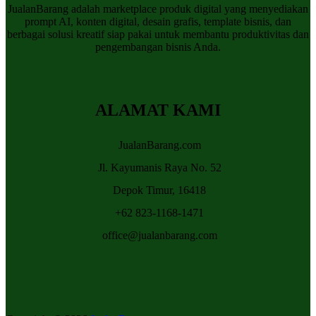
JualanBarang adalah marketplace produk digital yang menyediakan
prompt AI, konten digital, desain grafis, template bisnis, dan
berbagai solusi kreatif siap pakai untuk membantu produktivitas dan
pengembangan bisnis Anda.
ALAMAT KAMI
JualanBarang.com
Jl. Kayumanis Raya No. 52
Depok Timur, 16418
+62 823-1168-1471
office@jualanbarang.com