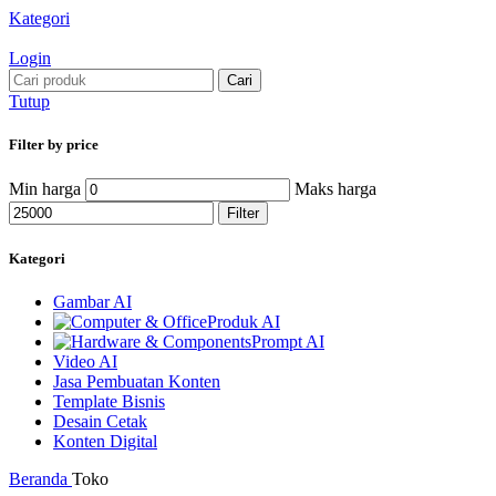
Kategori
Login
Cari
Tutup
Filter by price
Min harga
Maks harga
Filter
Kategori
Gambar AI
Produk AI
Prompt AI
Video AI
Jasa Pembuatan Konten
Template Bisnis
Desain Cetak
Konten Digital
Beranda
Toko