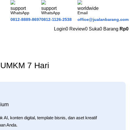
WhatsApp
WhatsApp
Email
0812-8889-8697
0812-1126-2538
office@jualanbarang.com
Login
0
Review
0
Suka
0
Barang
Rp
0
 UMKM 7 Hari
mium
AI, konten digital, template bisnis, dan aset kreatif
han Anda.