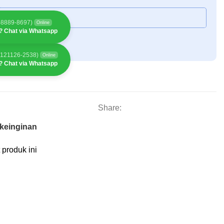
2-8889-8697)
Online
? Chat via Whatsapp
121126-2538)
Online
? Chat via Whatsapp
Share:
keinginan
produk ini