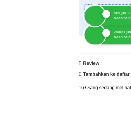
Siap Pakai
Aris (081
Need help
Wahyu (08
Need help
Review
Tambahkan ke daftar 
16
Orang sedang melihat 