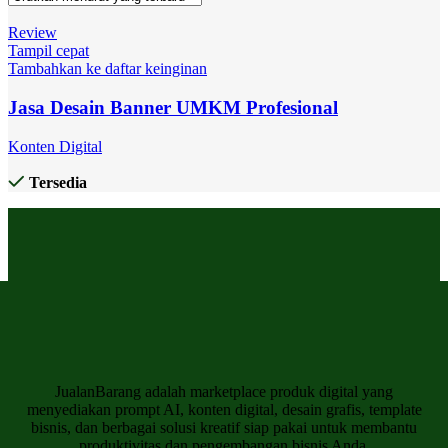
Review
Tampil cepat
Tambahkan ke daftar keinginan
Jasa Desain Banner UMKM Profesional
Konten Digital
Tersedia
JualanBarang adalah marketplace produk digital yang
menyediakan prompt AI, konten digital, desain grafis, template
bisnis, dan berbagai solusi kreatif siap pakai untuk membantu
produktivitas dan pengembangan bisnis Anda.