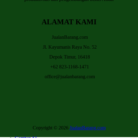
ALAMAT KAMI
JualanBarang.com
Jl. Kayumanis Raya No. 52
Depok Timur, 16418
+62 823-1168-1471
office@jualanbarang.com
Copyright © 2026
JualanBarang.com