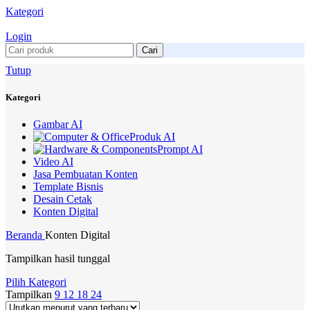
Kategori
Login
Cari
Tutup
Kategori
Gambar AI
Produk AI
Prompt AI
Video AI
Jasa Pembuatan Konten
Template Bisnis
Desain Cetak
Konten Digital
Beranda
Konten Digital
Tampilkan hasil tunggal
Pilih Kategori
Tampilkan
9
12
18
24