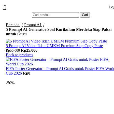
Lo
Cari
Beranda
Prompt AI
5 Prompt AI Generator Soal Kurikulum Merdeka Siap Pakai
untuk Guru
5 Prompt AI Video Iklan UMKM Premium Siap Copy Paste
Harga aslinya adalah: Rp50.000.
Rp
25.000
Harga saat ini adalah: Rp25.000.
Rp
50.000
Back to products
FIFA Poster Generator – Prompt AI Gratis untuk Poster FIFA Worl
Cup 2026
Rp
0
-50%