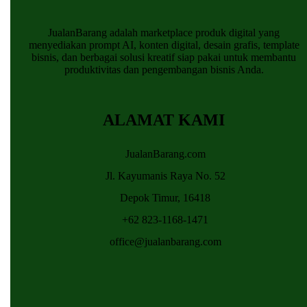
JualanBarang adalah marketplace produk digital yang
menyediakan prompt AI, konten digital, desain grafis, template
bisnis, dan berbagai solusi kreatif siap pakai untuk membantu
produktivitas dan pengembangan bisnis Anda.
ALAMAT KAMI
JualanBarang.com
Jl. Kayumanis Raya No. 52
Depok Timur, 16418
+62 823-1168-1471
office@jualanbarang.com