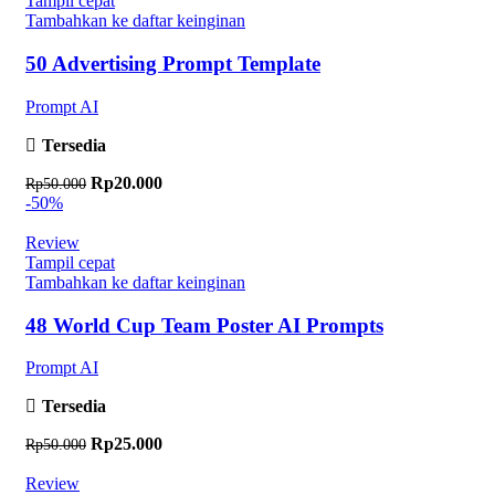
Tampil cepat
Tambahkan ke daftar keinginan
50 Advertising Prompt Template
Prompt AI
Tersedia
Harga aslinya adalah: Rp50.000.
Rp
20.000
Harga saat ini adalah: Rp20.000.
Rp
50.000
-50%
Review
Tampil cepat
Tambahkan ke daftar keinginan
48 World Cup Team Poster AI Prompts
Prompt AI
Tersedia
Harga aslinya adalah: Rp50.000.
Rp
25.000
Harga saat ini adalah: Rp25.000.
Rp
50.000
Review