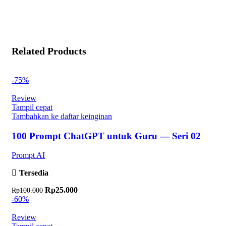
Related Products
-75%
Review
Tampil cepat
Tambahkan ke daftar keinginan
100 Prompt ChatGPT untuk Guru — Seri 02
Prompt AI
Tersedia
Harga aslinya adalah: Rp100.000.
Rp
25.000
Harga saat ini adalah: Rp25.000.
Rp
100.000
-60%
Review