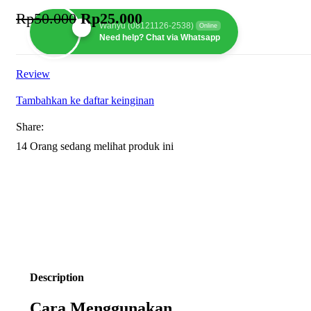
Rp
50.000
Harga aslinya adalah: Rp50.000.
Rp
25.000
Harga saat ini adalah:
Wahyu (08121126-2538)
Online
Rp25.000.
Need help? Chat via Whatsapp
Review
Tambahkan ke daftar keinginan
Share:
14
Orang sedang melihat produk ini
Description
Cara Menggunakan