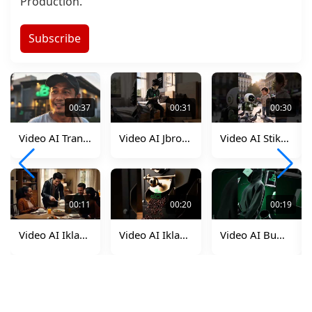
Production.
Subscribe
00:37
00:31
00:30
Video AI Transformasi Gerobak
Video AI Jbro Character
Video AI Stikom JB Intern
00:11
00:20
00:19
Video AI Iklan Magicom
Video AI Iklan Coffe Aera
Video AI Bumper Logo JB