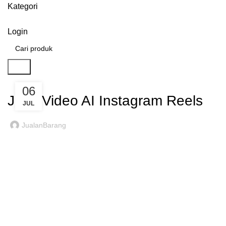
Kategori
Login
Cari
LAYANAN
06
Jasa Video AI Instagram Reels
JUL
JualanBarang