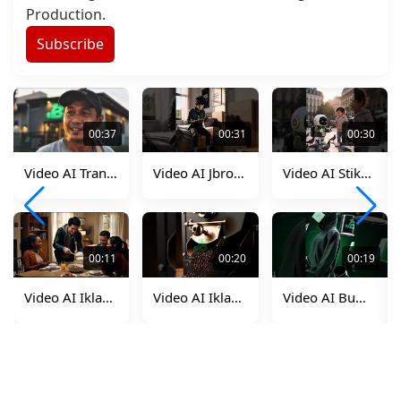
Production.
Subscribe
00:37
00:31
00:30
Video AI Transformasi Gerobak
Video AI Jbro Character
Video AI Stikom JB Intern
00:11
00:20
00:19
Video AI Iklan Magicom
Video AI Iklan Coffe Aera
Video AI Bumper Logo JB