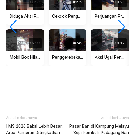
00:59
01:39
01:21
Diduga Aksi Premanisme Debt Collector di Pasar Kemis Kembali Viral,...
Cekcok Pengendara Motor dan Ojol di Menteng, Dipicu Aksi Lawan...
Perjuangan Pria Tempuh Jarak Jauh Berujung Pilu, Pergoki Pacar dengan...
02:00
00:49
01:12
Mobil Box Hilang Kendali di Tikungan Setiabudi Bandung, Tabrak Pagar...
Penggerebekan Dugaan Perselingkuhan di Rembang Viral, Pasangan Diamankan Polisi
Aksi Ugal Pengemudi Avanza di Kemang Hadang Bus TransJakarta, Sempat...
Artikel sebelumnya
Artikel berikutnya
IIMS 2026 Bakal Lebih Besar:
Pasar Ban di Kampung Melayu
Area Pameran Ditingkatkan
Sepi Pembeli, Pedagang Ban