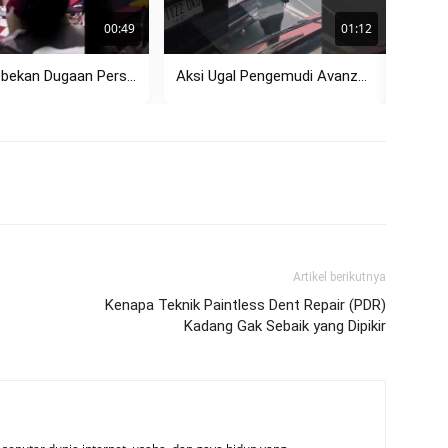
00:49
01:12
Penggerebekan Dugaan Perselingkuhan di Rembang Viral, Pasangan Diamankan Polisi
Aksi Ugal Pengemudi Avanza di Kemang Hadang Bus TransJakarta, Sempat...
Artikel berikutnya
Kenapa Teknik Paintless Dent Repair (PDR)
Kadang Gak Sebaik yang Dipikir