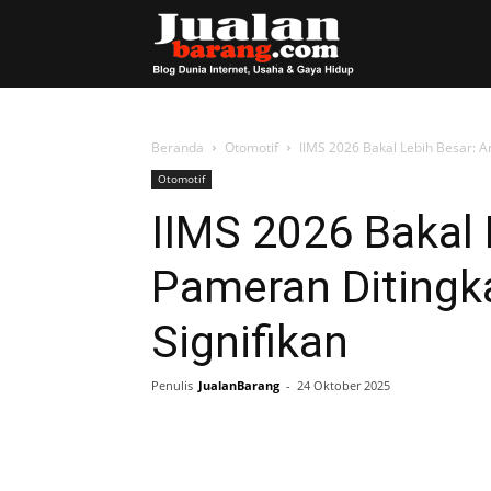
Blog
JualanBarang
Beranda
Otomotif
IIMS 2026 Bakal Lebih Besar: A
Otomotif
IIMS 2026 Bakal 
Pameran Ditingk
Signifikan
Penulis
JualanBarang
-
24 Oktober 2025
Share