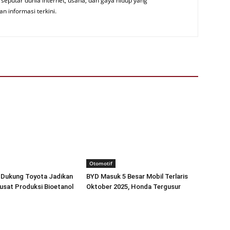
seputar dunia internet, usaha, dan gaya hidup yang
an informasi terkini.
Otomotif
 Dukung Toyota Jadikan
BYD Masuk 5 Besar Mobil Terlaris
usat Produksi Bioetanol
Oktober 2025, Honda Tergusur