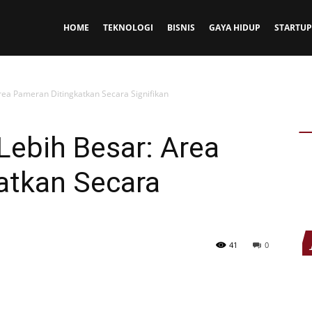
HOME
TEKNOLOGI
BISNIS
GAYA HIDUP
STARTUP
rea Pameran Ditingkatkan Secara Signifikan
Lebih Besar: Area
atkan Secara
41
0