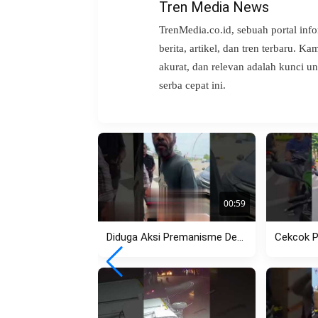
Tren Media News
TrenMedia.co.id, sebuah portal inf
berita, artikel, dan tren terbaru. K
akurat, dan relevan adalah kunci 
serba cepat ini.
00:59
Diduga Aksi Premanisme Debt Collector di Pasar Kemis Kembali Viral,...