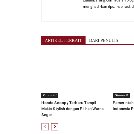
JualanBarang.com adalah blog 
menghadirkan tips, inspirasi, d
ARTIKEL TERKAIT
DARI PENULIS
Otomotif
Otomotif
Honda Scoopy Terbaru Tampil
Pemerintah
Makin Stylish dengan Pilihan Warna
Indonesia P
Segar