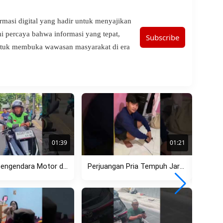
ormasi digital yang hadir untuk menyajikan
ami percaya bahwa informasi yang tepat,
Subscribe
untuk membuka wawasan masyarakat di era
01:39
01:21
Cekcok Pengendara Motor dan Ojol di Menteng, Dipicu Aksi Lawan...
Perjuangan Pria Tempuh Jarak Jauh Berujung Pilu, Pergoki Pacar dengan...