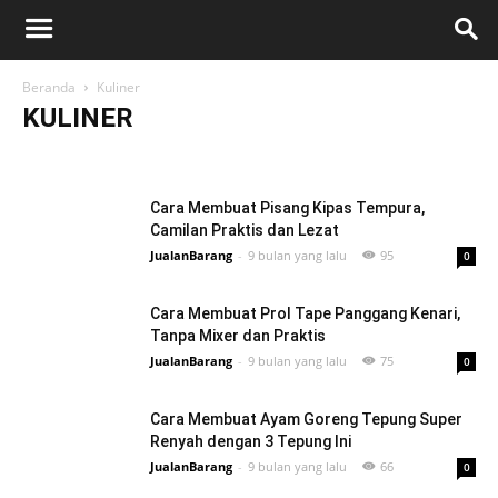
Beranda
Kuliner
KULINER
Belanja
Bisnis
Cerita
Digital
Entertainment
Gadget
Gaya Hidup
Internet
Kesehatan
Kuliner
Lainnya
Olahraga
Otomotif
Produk
SEO & Blogging
StartUp
Teknologi
Tips
Cara Membuat Pisang Kipas Tempura,
Travel
Viral
Camilan Praktis dan Lezat
JualanBarang
-
9 bulan yang lalu
95
0
Cara Membuat Prol Tape Panggang Kenari,
Tanpa Mixer dan Praktis
JualanBarang
-
9 bulan yang lalu
75
0
Cara Membuat Ayam Goreng Tepung Super
Renyah dengan 3 Tepung Ini
JualanBarang
-
9 bulan yang lalu
66
0