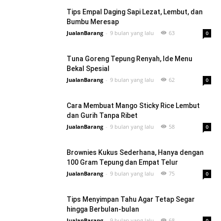
Tips Empal Daging Sapi Lezat, Lembut, dan
Bumbu Meresap
JualanBarang
-
9 bulan yang lalu
63
0
Tuna Goreng Tepung Renyah, Ide Menu
Bekal Spesial
JualanBarang
-
9 bulan yang lalu
62
0
Cara Membuat Mango Sticky Rice Lembut
dan Gurih Tanpa Ribet
JualanBarang
-
9 bulan yang lalu
58
0
Brownies Kukus Sederhana, Hanya dengan
100 Gram Tepung dan Empat Telur
JualanBarang
-
9 bulan yang lalu
75
0
Tips Menyimpan Tahu Agar Tetap Segar
hingga Berbulan-bulan
JualanBarang
-
9 bulan yang lalu
68
0