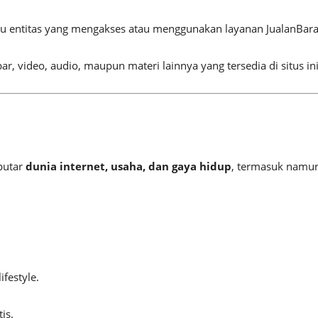
atau entitas yang mengakses atau menggunakan layanan JualanBar
ar, video, audio, maupun materi lainnya yang tersedia di situs ini
putar
dunia internet, usaha, dan gaya hidup
, termasuk namun
ifestyle.
is.