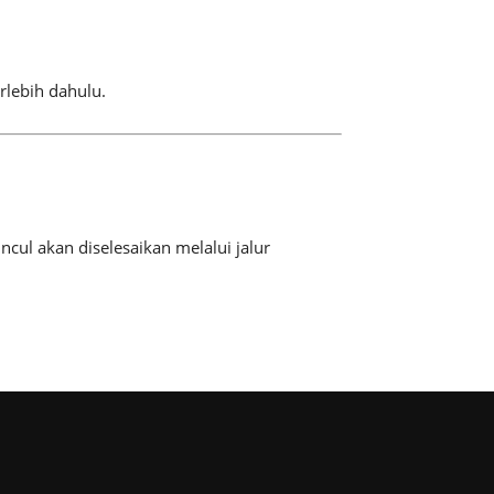
lebih dahulu.
cul akan diselesaikan melalui jalur