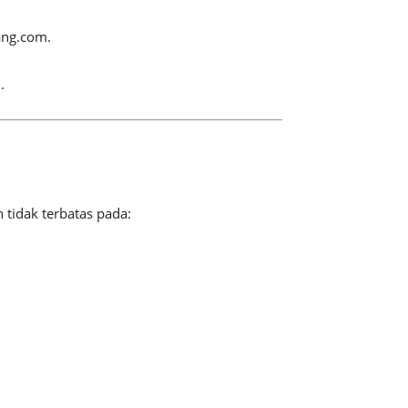
ang.com.
.
 tidak terbatas pada: