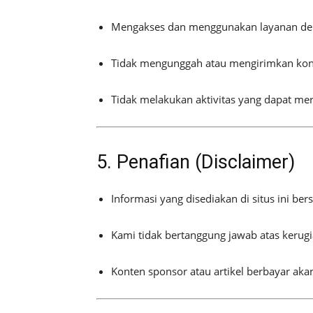
Mengakses dan menggunakan layanan deng
Tidak mengunggah atau mengirimkan kon
Tidak melakukan aktivitas yang dapat me
5. Penafian (Disclaimer)
Informasi yang disediakan di situs ini b
Kami tidak bertanggung jawab atas kerugi
Konten sponsor atau artikel berbayar aka