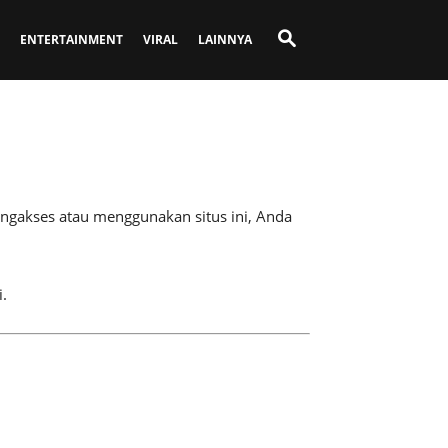
ENTERTAINMENT
VIRAL
LAINNYA
ngakses atau menggunakan situs ini, Anda
.