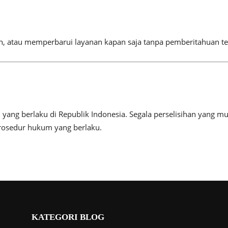
 atau memperbarui layanan kapan saja tanpa pemberitahuan ter
yang berlaku di Republik Indonesia. Segala perselisihan yang mun
prosedur hukum yang berlaku.
KATEGORI BLOG