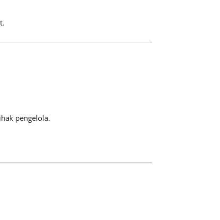
t.
ihak pengelola.