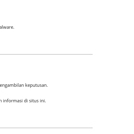
alware.
 pengambilan keputusan.
nformasi di situs ini.