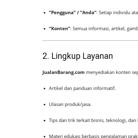
“Pengguna” / “Anda”
: Setiap individu 
“Konten”
: Semua informasi, artikel, gamb
2. Lingkup Layanan
JualanBarang.com
menyediakan konten se
Artikel dan panduan informatif.
Ulasan produk/jasa.
Tips dan trik terkait bisnis, teknologi, dan l
Materi edukasi berbasis pengalaman prakt