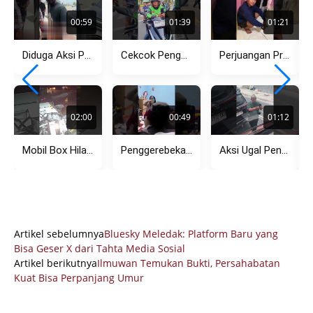
00:59
01:39
01:21
Diduga Aksi Premanisme Debt Collector di Pasar Kemis Kembali Viral,...
Cekcok Pengendara Motor dan Ojol di Menteng, Dipicu Aksi Lawan...
Perjuangan Pria Tempuh Jarak Jauh Berujung Pilu, Pergoki Pacar dengan...
02:00
00:49
01:12
Mobil Box Hilang Kendali di Tikungan Setiabudi Bandung, Tabrak Pagar...
Penggerebekan Dugaan Perselingkuhan di Rembang Viral, Pasangan Diamankan Polisi
Aksi Ugal Pengemudi Avanza di Kemang Hadang Bus TransJakarta, Sempat...
Artikel sebelumnya
Bluesky Meledak: Platform Baru yang
Bisa Geser X dari Tahta Media Sosial
Artikel berikutnya
Ilmuwan Temukan Bukti, Persahabatan
Kuat Bisa Perpanjang Umur