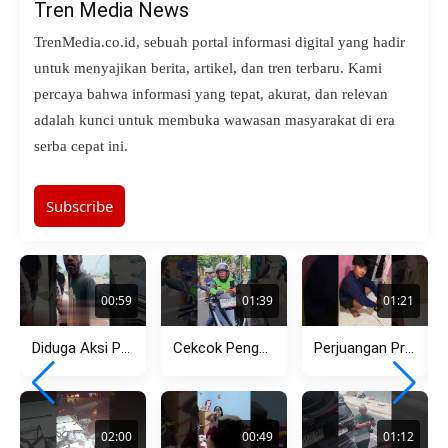
Tren Media News
TrenMedia.co.id, sebuah portal informasi digital yang hadir
untuk menyajikan berita, artikel, dan tren terbaru. Kami
percaya bahwa informasi yang tepat, akurat, dan relevan
adalah kunci untuk membuka wawasan masyarakat di era
serba cepat ini.
Subscribe
00:59
01:39
01:21
Diduga Aksi Premanisme Debt Collector di Pasar Kemis Kembali Viral,...
Cekcok Pengendara Motor dan Ojol di Menteng, Dipicu Aksi Lawan...
Perjuangan Pria Tempuh Jarak Jauh Berujung Pilu, Pergoki Pacar dengan...
02:00
00:49
01:12