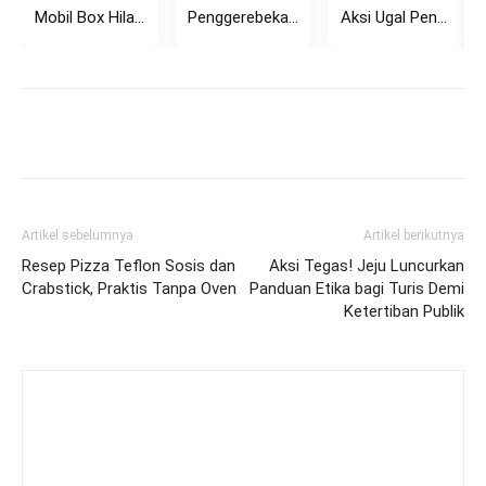
Mobil Box Hilang Kendali di Tikungan Setiabudi Bandung, Tabrak Pagar...
Penggerebekan Dugaan Perselingkuhan di Rembang Viral, Pasangan Diamankan Polisi
Aksi Ugal Pengemudi Avanza di Kemang Hadang Bus TransJakarta, Sempat...
Artikel sebelumnya
Artikel berikutnya
Resep Pizza Teflon Sosis dan
Aksi Tegas! Jeju Luncurkan
Crabstick, Praktis Tanpa Oven
Panduan Etika bagi Turis Demi
Ketertiban Publik