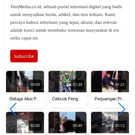
TrenMedia.co.id, sebuah portal informasi digital yang hadir
untuk menyajikan berita, artikel, dan tren terbaru. Kami
percaya bahwa informasi yang tepat, akurat, dan relevan
adalah kunci untuk membuka wawasan masyarakat di era
serba cepat ini.
Subscribe
00:59
01:39
01:21
Diduga Aksi Premanisme Debt Collector di Pasar Kemis Kembali Viral,...
Cekcok Pengendara Motor dan Ojol di Menteng, Dipicu Aksi Lawan...
Perjuangan Pria Tempuh Jarak Jauh Berujung Pilu, Pergoki Pacar dengan...
02:00
00:49
01:12