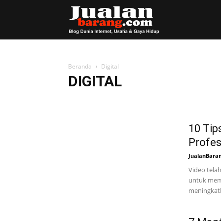
Blog
JualanBarang
Beranda
Digital
DIGITAL
Belanja
Bisnis
Cerita
Digital
Entertainment
Olahraga
Otomotif
Produk
SEO & Blogging
10 Tip
Profes
JualanBara
Video telah
untuk mem
meningkatk