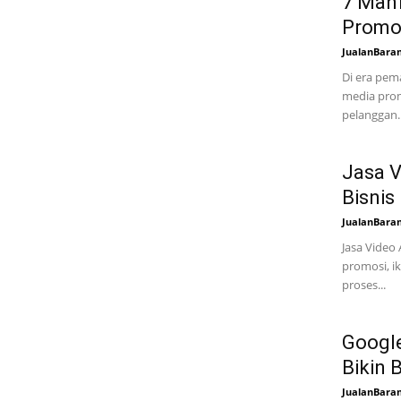
7 Manf
Promos
JualanBara
Di era pem
media prom
pelanggan.
Jasa V
Bisnis
JualanBara
Jasa Video
promosi, i
proses...
Google
Bikin 
JualanBara