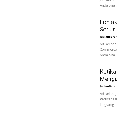
Anda bisa l
Lonjak
Seriu
JualanBara
Artikel ber
Commerce d
Anda bisa..
Ketika
Menga
JualanBara
Artikel be
Perusahaan
langsung m