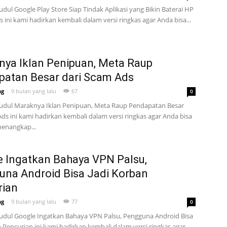
judul Google Play Store Siap Tindak Aplikasi yang Bikin Baterai HP
 ini kami hadirkan kembali dalam versi ringkas agar Anda bisa...
ya Iklan Penipuan, Meta Raup
atan Besar dari Scam Ads
ng
-
9 bulan yang lalu
67
0
rjudul Maraknya Iklan Penipuan, Meta Raup Pendapatan Besar
Ads ini kami hadirkan kembali dalam versi ringkas agar Anda bisa
enangkap...
 Ingatkan Bahaya VPN Palsu,
na Android Bisa Jadi Korban
rian
ng
-
9 bulan yang lalu
77
0
rjudul Google Ingatkan Bahaya VPN Palsu, Pengguna Android Bisa
 Pencurian ini kami hadirkan kembali dalam versi ringkas agar