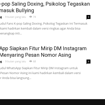
-pop Saling Doxing, Psikolog Tegaskan
rmasuk Bullying
ng
-
9 bulan yang lalu
74
0
rjudul Fans K-pop Saling Doxing, Psikolog Tegaskan Ini Termasuk
i kami hadirkan kembali dalam versi ringkas agar Anda bisa
enangkap inti...
pp Siapkan Fitur Mirip DM Instagram
 Menyaring Pesan Nomor Asing
ng
-
9 bulan yang lalu
68
0
rjudul WhatsApp Siapkan Fitur Mirip DM Instagram untuk
Pesan Nomor Asing ini kami hadirkan kembali dalam versi
r Anda bisa langsung...