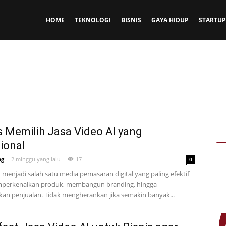
HOME
TEKNOLOGI
BISNIS
GAYA HIDUP
STARTUP
Gadget
Gaya Hidup
Internet
Kesehatan
Kuliner
Lainnya
StartUp
Teknologi
Tips
Travel
Viral
s Memilih Jasa Video AI yang
ional
ng
-
2 minggu yang lalu
17
0
 menjadi salah satu media pemasaran digital yang paling efektif
perkenalkan produk, membangun branding, hingga
an penjualan. Tidak mengherankan jika semakin banyak...