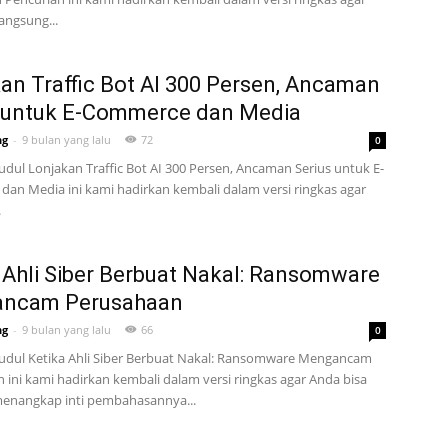
angsung...
an Traffic Bot AI 300 Persen, Ancaman
s untuk E-Commerce dan Media
ng
-
9 bulan yang lalu
72
0
judul Lonjakan Traffic Bot AI 300 Persen, Ancaman Serius untuk E-
an Media ini kami hadirkan kembali dalam versi ringkas agar
.
 Ahli Siber Berbuat Nakal: Ransomware
ncam Perusahaan
ng
-
9 bulan yang lalu
66
0
rjudul Ketika Ahli Siber Berbuat Nakal: Ransomware Mengancam
 ini kami hadirkan kembali dalam versi ringkas agar Anda bisa
enangkap inti pembahasannya...