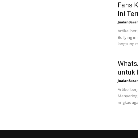
Fans K
Ini Te
JualanBara
Artikel be
Bullying in
langsung m
WhatsA
untuk
JualanBara
Artikel be
Menyaring 
ringkas aga