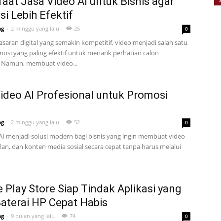
aat Jasa Video AI untuk Bisnis agar
i Lebih Efektif
ng
-
2 minggu yang lalu
25
0
asaran digital yang semakin kompetitif, video menjadi salah satu
osi yang paling efektif untuk menarik perhatian calon
 Namun, membuat video...
ideo AI Profesional untuk Promosi
ng
-
2 minggu yang lalu
52
0
 AI menjadi solusi modern bagi bisnis yang ingin membuat video
klan, dan konten media sosial secara cepat tanpa harus melalui
 Play Store Siap Tindak Aplikasi yang
Baterai HP Cepat Habis
ng
-
9 bulan yang lalu
74
0