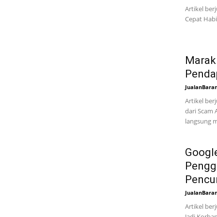
Artikel ber
Cepat Habis
Marakn
Pendap
JualanBara
Artikel be
dari Scam 
langsung m
Google
Penggu
Pencu
JualanBara
Artikel be
Jadi Korban