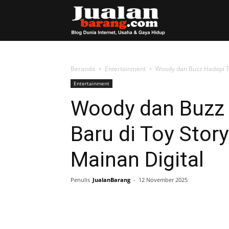
Blog
JualanBarang
Beranda
Entertainment
Woody dan Buzz Hadapi Ta
Entertainment
Woody dan Buzz
Baru di Toy Stor
Mainan Digital
Penulis
JualanBarang
-
12 November 2025
Share