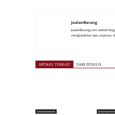
JualanBarang
JualanBarang.com adalah blog 
menghadirkan tips, inspirasi, d
ARTIKEL TERKAIT
DARI PENULIS
Entertainment
Entertainme