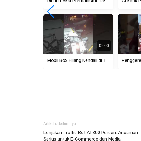
Diduga Aksi Premanisme Debt Collector di Pasar Kemis Kembali Viral,...
02:00
Mobil Box Hilang Kendali di Tikungan Setiabudi Bandung, Tabrak Pagar...
Share
Artikel sebelumnya
Lonjakan Traffic Bot AI 300 Persen, Ancaman
Serius untuk E-Commerce dan Media