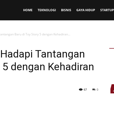
HOME
TEKNOLOGI
BISNIS
GAYA HIDUP
STARTUP
ntangan Baru di Toy Story 5 dengan Kehadiran...
 Hadapi Tantangan
y 5 dengan Kehadiran
67
0