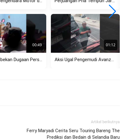
Cekcok Pengendara Motor dan Ojol di Menteng, Dipicu Aksi Lawan...
Perjuangan Pria Tempuh Jarak Jauh Berujung Pilu, Pergoki Pacar dengan...
00:49
01:12
Penggerebekan Dugaan Perselingkuhan di Rembang Viral, Pasangan Diamankan Polisi
Aksi Ugal Pengemudi Avanza di Kemang Hadang Bus TransJakarta, Sempat...
Artikel berikutnya
Ferry Maryadi Cerita Seru Touring Bareng The
Prediksi dan Bedain di Selandia Baru