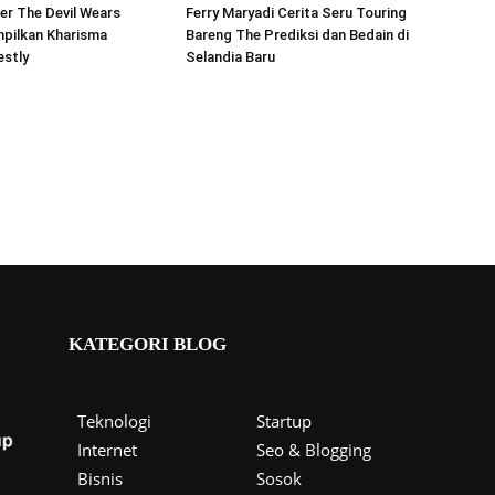
ler The Devil Wears
Ferry Maryadi Cerita Seru Touring
mpilkan Kharisma
Bareng The Prediksi dan Bedain di
estly
Selandia Baru
KATEGORI BLOG
Teknologi
Startup
Internet
Seo & Blogging
Bisnis
Sosok