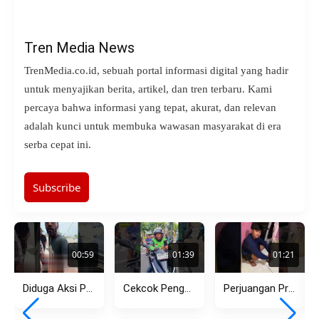
Tren Media News
TrenMedia.co.id, sebuah portal informasi digital yang hadir
untuk menyajikan berita, artikel, dan tren terbaru. Kami
percaya bahwa informasi yang tepat, akurat, dan relevan
adalah kunci untuk membuka wawasan masyarakat di era
serba cepat ini.
Subscribe
00:59
01:39
01:21
Diduga Aksi Premanisme Debt Collector di Pasar Kemis Kembali Viral,...
Cekcok Pengendara Motor dan Ojol di Menteng, Dipicu Aksi Lawan...
Perjuangan Pria Tempuh Jarak Jauh Berujung Pilu, Pergoki Pacar dengan...