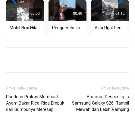
02:00
00:49
01:12
Mobil Box Hilang Kendali di Tikungan Setiabudi Bandung, Tabrak Pagar...
Penggerebekan Dugaan Perselingkuhan di Rembang Viral, Pasangan Diamankan Polisi
Aksi Ugal Pengemudi Avanza di Kemang Hadang Bus TransJakarta, Sempat...
Artikel sebelumnya
Artikel berikutnya
Panduan Praktis Membuat
Bocoran Desain Tipis
Ayam Bakar Rica-Rica Empuk
Samsung Galaxy S26, Tampil
dan Bumbunya Meresap
Mewah dan Lebih Ramping