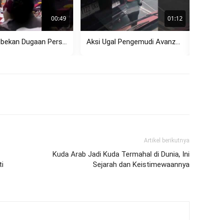
00:49
01:12
Penggerebekan Dugaan Perselingkuhan di Rembang Viral, Pasangan Diamankan Polisi
Aksi Ugal Pengemudi Avanza di Kemang Hadang Bus TransJakarta, Sempat...
Artikel berikutnya
Kuda Arab Jadi Kuda Termahal di Dunia, Ini
ti
Sejarah dan Keistimewaannya