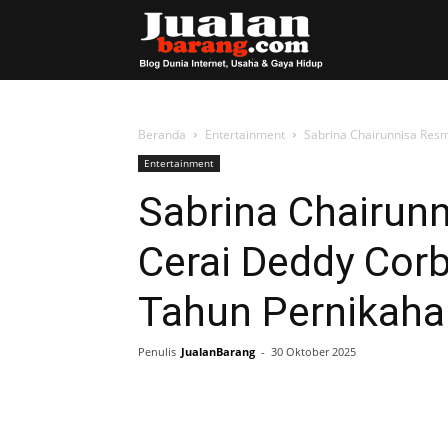
Blog
JualanBarang
Beranda
Entertainment
Sabrina Chairunnisa Resm
Entertainment
Sabrina Chairun
Cerai Deddy Corbu
Tahun Pernikaha
Penulis
JualanBarang
-
30 Oktober 2025
Share