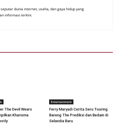
seputar dunia internet, usaha, dan gaya hidup yang
an informasi terkini.
nt
Entertainment
ler The Devil Wears
Ferry Maryadi Cerita Seru Touring
mpilkan Kharisma
Bareng The Prediksi dan Bedain di
estly
Selandia Baru