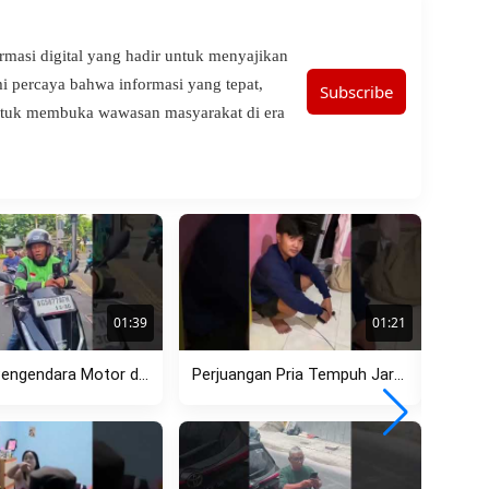
ormasi digital yang hadir untuk menyajikan
ami percaya bahwa informasi yang tepat,
Subscribe
untuk membuka wawasan masyarakat di era
01:39
01:21
Cekcok Pengendara Motor dan Ojol di Menteng, Dipicu Aksi Lawan...
Perjuangan Pria Tempuh Jarak Jauh Berujung Pilu, Pergoki Pacar dengan...