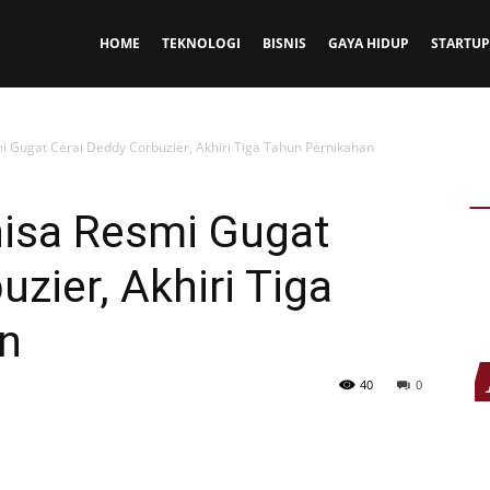
HOME
TEKNOLOGI
BISNIS
GAYA HIDUP
STARTUP
i Gugat Cerai Deddy Corbuzier, Akhiri Tiga Tahun Pernikahan
nisa Resmi Gugat
zier, Akhiri Tiga
n
40
0