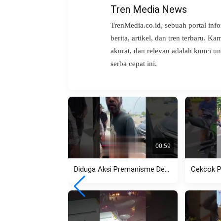
Tren Media News
TrenMedia.co.id, sebuah portal inf
berita, artikel, dan tren terbaru. K
akurat, dan relevan adalah kunci 
serba cepat ini.
00:59
Diduga Aksi Premanisme Debt Collector di Pasar Kemis Kembali Viral,...