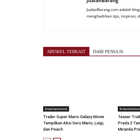
JualanBarang
JualanBarang.com adalah blog 
menghadirkan tips, inspirasi, d
ARTIKEL TERKAIT
DARI PENULIS
Entertainment
Entertainme
Trailer Super Mario Galaxy Movie
Teaser Trai
Tampilkan Aksi Seru Mario, Luigi,
Prada 2 Ta
dan Peach
Miranda Pri