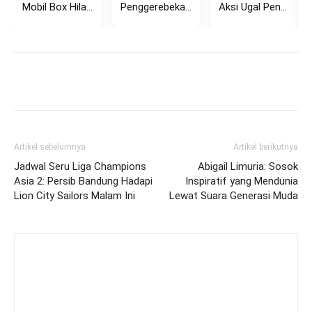
Mobil Box Hilang Kendali di Tikungan Setiabudi Bandung, Tabrak Pagar...
Penggerebekan Dugaan Perselingkuhan di Rembang Viral, Pasangan Diamankan Polisi
Aksi Ugal Pengemudi Avanza di Kemang Hadang Bus TransJakarta, Sempat...
Artikel sebelumnya
Artikel berikutnya
Jadwal Seru Liga Champions
Abigail Limuria: Sosok
Asia 2: Persib Bandung Hadapi
Inspiratif yang Mendunia
Lion City Sailors Malam Ini
Lewat Suara Generasi Muda