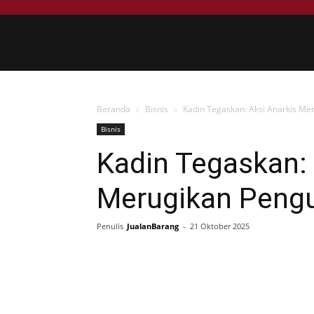
Blog
JualanBarang
Beranda
Bisnis
Kadin Tegaskan: Aksi Anarkis Me
Bisnis
Kadin Tegaskan: 
Merugikan Pengu
Penulis
JualanBarang
-
21 Oktober 2025
Share