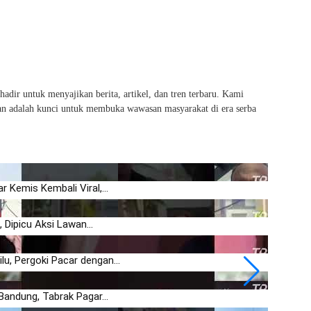
hadir untuk menyajikan berita, artikel, dan tren terbaru. Kami
van adalah kunci untuk membuka wawasan masyarakat di era serba
00:36
 Kemis Kembali Viral,...
Modus Ba
00:42
Dipicu Aksi Lawan...
Pemilik U
00:18
u, Pergoki Pacar dengan...
Curanmor 
01:28
Bandung, Tabrak Pagar...
Tawuran 