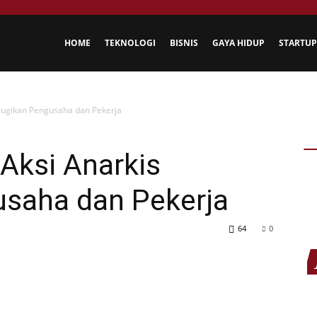
HOME
TEKNOLOGI
BISNIS
GAYA HIDUP
STARTUP
rugikan Pengusaha dan Pekerja
Aksi Anarkis
saha dan Pekerja
64
0