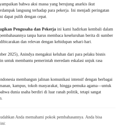
yampaikan bahwa aksi massa yang berujung anarkis ikut
rdampak langsung terhadap para pekerja. Ini menjadi peringatan
mi dapat pulih dengan cepat.
ugikan Pengusaha dan Pekerja
ini kami hadirkan kembali dalam
i pembahasannya tanpa harus membaca keseluruhan berita di sumber
 dibicarakan dan relevan dengan kehidupan sehari-hari.
ember 2025), Anindya mengakui keluhan dari para pelaku bisnis
din untuk membantu pemerintah meredam eskalasi unjuk rasa
ndonesia membangun jalinan komunikasi intensif dengan berbagai
eamanan, kampus, tokoh masyarakat, hingga pemuka agama—untuk
wa dunia usaha berdiri di luar ranah politik, tetapi sangat
n.
memudahkan Anda memahami pokok pembahasannya. Anda bisa
ini: