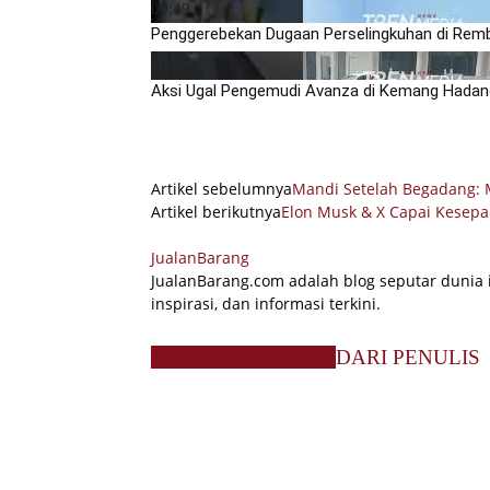
00:49
Penggerebekan Dugaan Perselingkuhan di Remb
01:12
Aksi Ugal Pengemudi Avanza di Kemang Hadang
Share
Artikel sebelumnya
Mandi Setelah Begadang: M
Artikel berikutnya
Elon Musk & X Capai Kesepa
JualanBarang
JualanBarang.com adalah blog seputar dunia 
inspirasi, dan informasi terkini.
ARTIKEL TERKAIT
DARI PENULIS