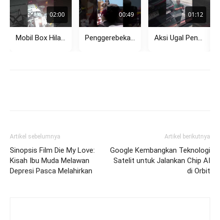
02:00
00:49
01:12
Mobil Box Hilang Kendali di Tikungan Setiabudi Bandung, Tabrak Pagar...
Penggerebekan Dugaan Perselingkuhan di Rembang Viral, Pasangan Diamankan Polisi
Aksi Ugal Pengemudi Avanza di Kemang Hadang Bus TransJakarta, Sempat...
Artikel sebelumnya
Artikel berikutnya
Sinopsis Film Die My Love:
Google Kembangkan Teknologi
Kisah Ibu Muda Melawan
Satelit untuk Jalankan Chip AI
Depresi Pasca Melahirkan
di Orbit