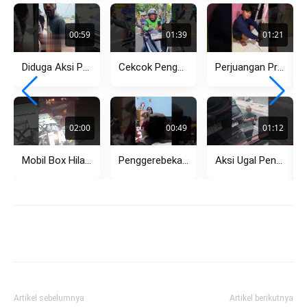
00:59
01:39
01:21
Diduga Aksi Premanisme Debt Collector di Pasar Kemis Kembali Viral,...
Cekcok Pengendara Motor dan Ojol di Menteng, Dipicu Aksi Lawan...
Perjuangan Pria Tempuh Jarak Jauh Berujung Pilu, Pergoki Pacar dengan...
02:00
00:49
01:12
Mobil Box Hilang Kendali di Tikungan Setiabudi Bandung, Tabrak Pagar...
Penggerebekan Dugaan Perselingkuhan di Rembang Viral, Pasangan Diamankan Polisi
Aksi Ugal Pengemudi Avanza di Kemang Hadang Bus TransJakarta, Sempat...
Artikel sebelumnya
Artikel berikutnya