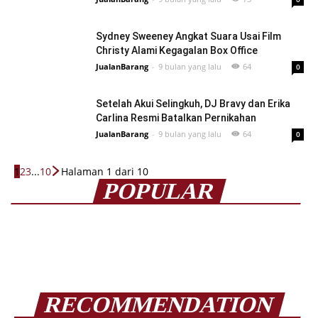
Sydney Sweeney Angkat Suara Usai Film
Christy Alami Kegagalan Box Office
JualanBarang
-
9 bulan yang lalu
64
0
Setelah Akui Selingkuh, DJ Bravy dan Erika
Carlina Resmi Batalkan Pernikahan
JualanBarang
-
9 bulan yang lalu
64
0
1
2
3
...
10
Halaman 1 dari 10
POPULAR
RECOMMENDATION