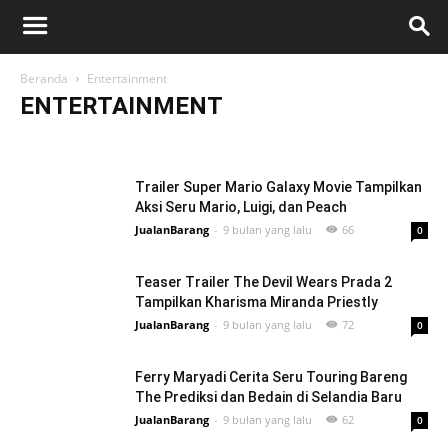
Beranda
Entertainment
ENTERTAINMENT
Belanja
Bisnis
Cerita
Digital
Entertainment
Gadget
Gaya Hidup
Internet
Kesehatan
Kuliner
Lainnya
Olahraga
Otomotif
Produk
SEO & Blogging
StartUp
Teknologi
Tips
Trailer Super Mario Galaxy Movie Tampilkan
Travel
Viral
Aksi Seru Mario, Luigi, dan Peach
JualanBarang
-
9 bulan yang lalu
66
0
Teaser Trailer The Devil Wears Prada 2
Tampilkan Kharisma Miranda Priestly
JualanBarang
-
9 bulan yang lalu
72
0
Ferry Maryadi Cerita Seru Touring Bareng
The Prediksi dan Bedain di Selandia Baru
JualanBarang
-
9 bulan yang lalu
62
0