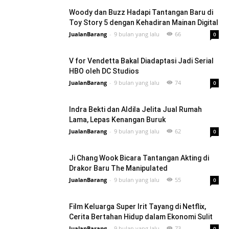
Woody dan Buzz Hadapi Tantangan Baru di
Toy Story 5 dengan Kehadiran Mainan Digital
JualanBarang
-
9 bulan yang lalu
66
0
V for Vendetta Bakal Diadaptasi Jadi Serial
HBO oleh DC Studios
JualanBarang
-
9 bulan yang lalu
74
0
Indra Bekti dan Aldila Jelita Jual Rumah
Lama, Lepas Kenangan Buruk
JualanBarang
-
9 bulan yang lalu
62
0
Ji Chang Wook Bicara Tantangan Akting di
Drakor Baru The Manipulated
JualanBarang
-
9 bulan yang lalu
55
0
Film Keluarga Super Irit Tayang di Netflix,
Cerita Bertahan Hidup dalam Ekonomi Sulit
JualanBarang
-
9 bulan yang lalu
73
0